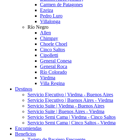
Carmen de Patagones
Ezeiza
Pedro Luro
Villalonga
Río Negro
Allen
Chimpay
Choele Choel
Cinco Saltos
Cipolletti
General Conesa
General Roca
Río Colorado
Viedma
Villa Regina
Destinos
Servicio Ejecutivo | Viedma - Buenos Aires
Servicio Ejecutivo | Buenos Aires - Viedma
Servicio Suite | Viedma - Buenos Aires
Servicio Suite | Buenos Aires - Viedma
Servicio Semi Cama | Viedma - Cinco Saltos
Servicio Semi Cama | Cinco Saltos - Viedma
Encomiendas
Beneficios
Tarjeta de Pasajero Frecuente