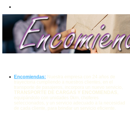
Encomiendas:
Nuestra empresa con 24 años de
trayectoria cumpliendo a nuestros clientes, en el
transporte de pasajeros, incorpora un nuevo servicio,
TRANSPORTE DE CARGAS Y ENCOMIENDAS
,
equipándolo con unidades 0km, choferes
seleccionados, y un servicio adecuado a la necesidad
de cada cliente, para brindar un servicio eficiente.