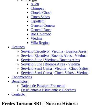
Allen
Chimpay
Choele Choel
Cinco Saltos
Cipolletti
General Conesa
General Roca
Río Colorado
Viedma
Villa Regina
Destinos
Servicio Ejecutivo | Viedma - Buenos Aires
Servicio Ejecutivo | Buenos Aires - Viedma
Servicio Suite | Viedma - Buenos Aires
Servicio Suite | Buenos Aires - Viedma
Servicio Semi Cama | Viedma - Cinco Saltos
Servicio Semi Cama | Cinco Saltos - Viedma
Encomiendas
Beneficios
Tarjeta de Pasajero Frecuente
Descuentos a Estudiante y Docentes
Contacto
Fredes Turismo SRL | Nuestra Historia