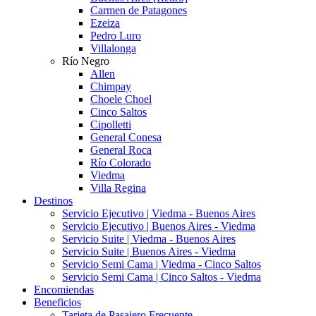
Carmen de Patagones
Ezeiza
Pedro Luro
Villalonga
Río Negro
Allen
Chimpay
Choele Choel
Cinco Saltos
Cipolletti
General Conesa
General Roca
Río Colorado
Viedma
Villa Regina
Destinos
Servicio Ejecutivo | Viedma - Buenos Aires
Servicio Ejecutivo | Buenos Aires - Viedma
Servicio Suite | Viedma - Buenos Aires
Servicio Suite | Buenos Aires - Viedma
Servicio Semi Cama | Viedma - Cinco Saltos
Servicio Semi Cama | Cinco Saltos - Viedma
Encomiendas
Beneficios
Tarjeta de Pasajero Frecuente